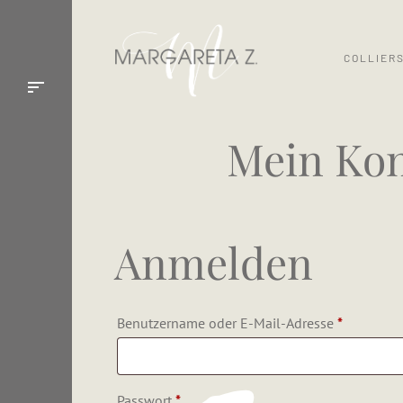
Zum
Inhalt
COLLIER
springen
Mein Ko
Anmelden
Erforderli
Benutzername oder E-Mail-Adresse
*
Erforderlich
Passwort
*