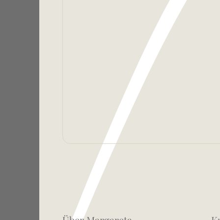
Über Margareta
K