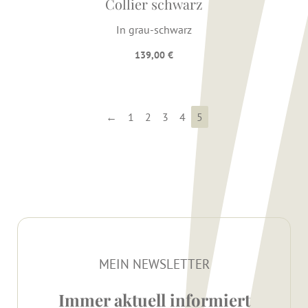
Collier schwarz
In grau-schwarz
139,00
€
←
1
2
3
4
5
MEIN NEWSLETTER
Immer aktuell informiert