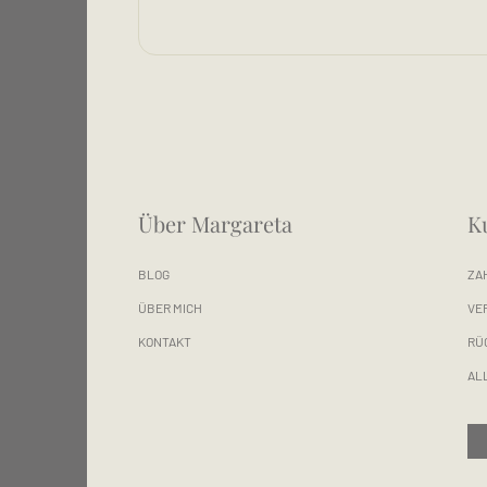
Über Margareta
K
BLOG
ZA
ÜBER MICH
VE
KONTAKT
RÜ
AL