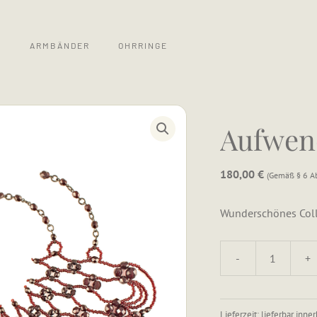
S
ARMBÄNDER
OHRRINGE
Aufwen
180,00
€
Gemäß § 6 Ab
Wunderschönes Coll
-
+
Aufwendiger
Spitzenkragen
Menge
Lieferzeit: lieferbar inn