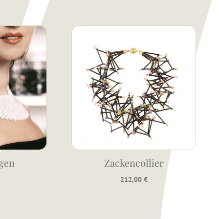
gen
Zackencollier
212,00
€