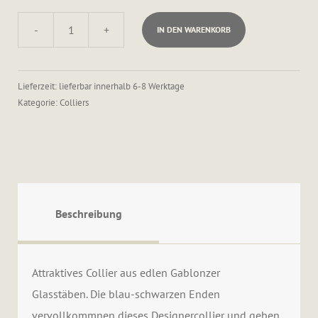
-
+
IN DEN WARENKORB
Collier
Menge
Lieferzeit: lieferbar innerhalb 6-8 Werktage
Kategorie:
Colliers
Beschreibung
Attraktives Collier aus edlen Gablonzer
Glasstäben. Die blau-schwarzen Enden
vervollkommnen dieses Designercollier und geben