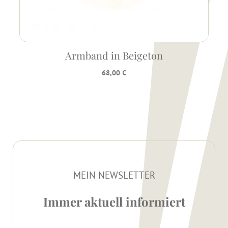
Armband in Beigeton
68,00
€
MEIN NEWSLETTER
Immer aktuell informiert