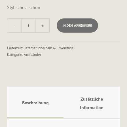
Stylisches schön
-
+
IN DEN WARENKORB
Dreizehnreihiges
Armband
Menge
Lieferzeit: lieferbar innerhalb 6-8 Werktage
Kategorie:
Armbänder
Zusätzliche
Beschreibung
Information