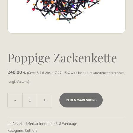
Poppige Zackenkette
240,00
€
Gemäß § 6 Abs. 1 Z 27 UStG wird keine Umsatzsteuer berechnet.
zzgl.
Versand
-
+
IN DEN WARENKORB
Poppige
Zackenkette
Menge
Lieferzeit: lieferbar innerhalb 6-8 Werktage
Kategorie:
Colliers