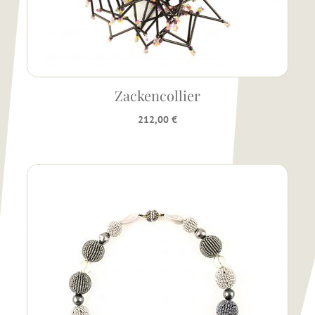
Zackencollier
212,00
€