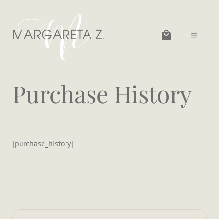
Zum
Inhalt
MENÜ
springen
Purchase History
[purchase_history]