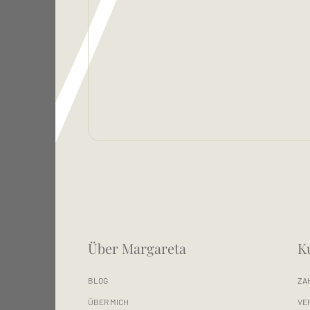
Über Margareta
K
BLOG
ZA
ÜBER MICH
VE