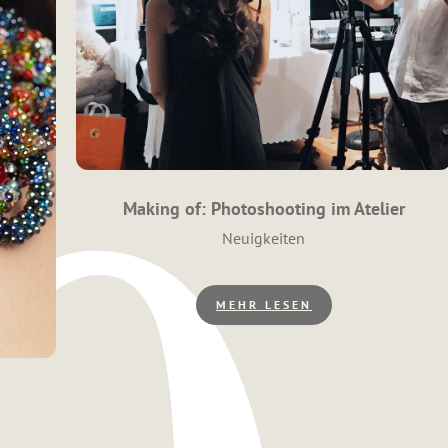
Making of: Photoshooting im Atelier
Kategorien
Neuigkeiten
MEHR LESEN